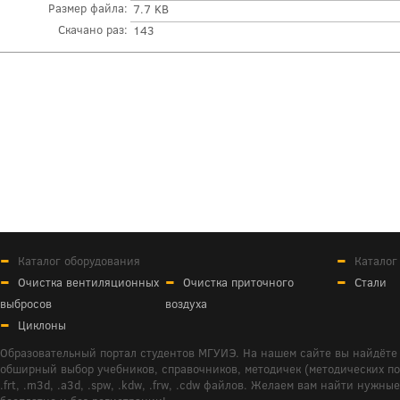
Размер файла:
7.7 KB
Скачано раз:
143
Каталог оборудования
Каталог
Очистка вентиляционных
Очистка приточного
Стали
выбросов
воздуха
Циклоны
Образовательный портал студентов МГУИЭ. На нашем сайте вы найдёте 
обширный выбор учебников, справочников, методичек (методических пособ
.frt, .m3d, .a3d, .spw, .kdw, .frw, .cdw файлов. Желаем вам найти ну