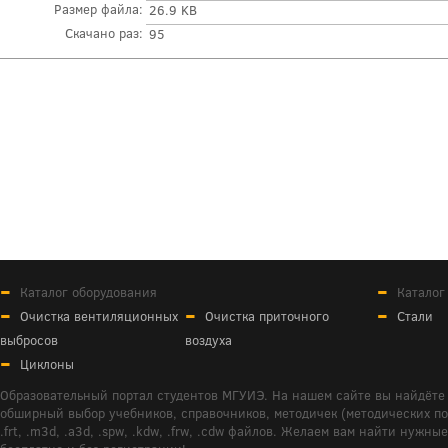
Размер файла:
26.9 KB
Скачано раз:
95
Каталог оборудования
Каталог
Очистка вентиляционных
Очистка приточного
Стали
выбросов
воздуха
Циклоны
Образовательный портал студентов МГУИЭ. На нашем сайте вы найдёте 
обширный выбор учебников, справочников, методичек (методических пособ
.frt, .m3d, .a3d, .spw, .kdw, .frw, .cdw файлов. Желаем вам найти ну