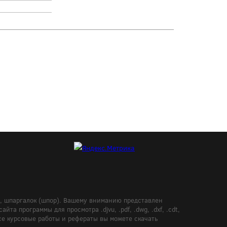
в, шпаргалок (шпор). Вашему вниманию представлен
а программы для просмотра .djvu, .pdf, .dwg, .dxf, .cdt,
Все курсовые работы и рефераты вы можете скачать