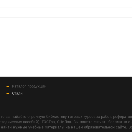
Каталог продукции
Стали
те вы найдёте огромную библиотеку готовых курсовых работ, реферато
дических пособий), ГОСТов, СНиПов. Вы можете скачать бесплатно с сайт
м вам найти нужные учебные материалы на нашем образовательном сайте. 