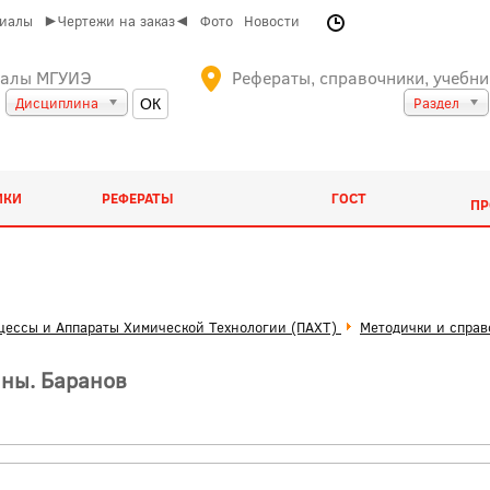
риалы
►Чертежи на заказ◄
Фото
Новости
иалы МГУИЭ
Рефераты, справочники, учебни
Дисциплина
Раздел
ИКИ
РЕФЕРАТЫ
ГОСТ
ПР
цессы и Аппараты Химической Технологии (ПАХТ)
Методички и спра
нны. Баранов