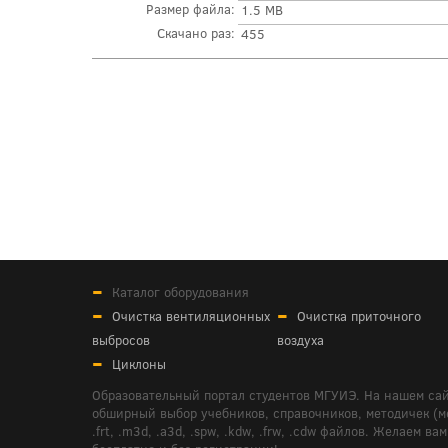
Размер файла:
1.5 MB
Скачано раз:
455
Каталог оборудования
Очистка вентиляционных
Очистка приточного
выбросов
воздуха
Циклоны
Образовательный портал студентов МГУИЭ. На нашем сай
обширный выбор учебников, справочников, методичек (мето
.frt, .m3d, .a3d, .spw, .kdw, .frw, .cdw файлов. Желае