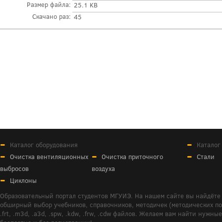
Размер файла:
25.1 KB
Скачано раз:
45
Каталог оборудования
Каталог
Очистка вентиляционных
Очистка приточного
Стали
выбросов
воздуха
Циклоны
Образовательный портал студентов МГУИЭ. На нашем сайте вы найдёте 
обширный выбор учебников, справочников, методичек (методических пособ
.frt, .m3d, .a3d, .spw, .kdw, .frw, .cdw файлов. Желаем вам найти ну