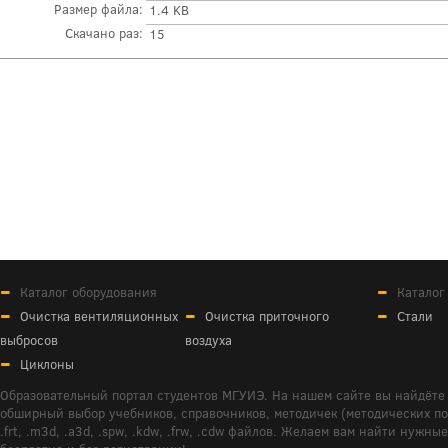
Размер файла:
1.4 KB
Скачано раз:
15
Каталог оборудования
Каталог
Очистка вентиляционных
Очистка приточного
Стали
выбросов
воздуха
Циклоны
Образовательный портал студентов МГУИЭ. На нашем сайте вы найдёте 
обширный выбор учебников, справочников, методичек (методических пособ
.frt, .m3d, .a3d, .spw, .kdw, .frw, .cdw файлов. Желаем вам найти ну