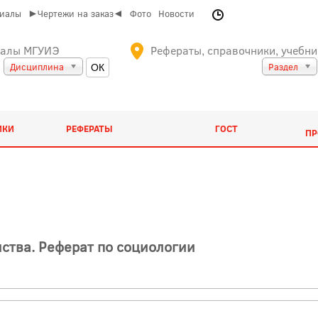
риалы
►Чертежи на заказ◄
Фото
Новости
иалы МГУИЭ
Рефераты, справочники, учебни
Дисциплина
Раздел
ИКИ
РЕФЕРАТЫ
ГОСТ
ПР
ства. Реферат по социологии