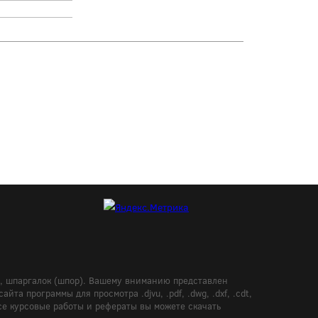
в, шпаргалок (шпор). Вашему вниманию представлен
а программы для просмотра .djvu, .pdf, .dwg, .dxf, .cdt,
Все курсовые работы и рефераты вы можете скачать