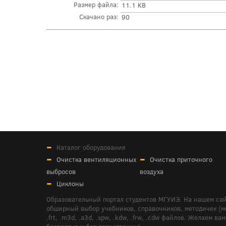
Размер файла:
11.1 KB
Скачано раз:
90
Каталог оборудования
Очистка вентиляционных
Очистка приточного
выбросов
воздуха
Циклоны
Образовательный портал студентов МГУИЭ. На нашем сай
обширный выбор учебников, справочников, методичек (мето
.frt, .m3d, .a3d, .spw, .kdw, .frw, .cdw файлов. Желае