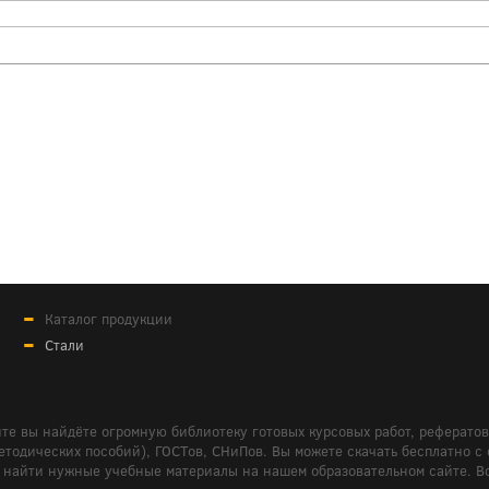
Каталог продукции
Стали
те вы найдёте огромную библиотеку готовых курсовых работ, реферато
дических пособий), ГОСТов, СНиПов. Вы можете скачать бесплатно с сайт
м вам найти нужные учебные материалы на нашем образовательном сайте. 