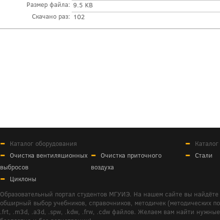
Размер файла:
9.5 KB
Скачано раз:
102
Каталог оборудования
Каталог
Очистка вентиляционных
Очистка приточного
Стали
выбросов
воздуха
Циклоны
Образовательный портал студентов МГУИЭ. На нашем сайте вы найдёте 
обширный выбор учебников, справочников, методичек (методических пособ
.frt, .m3d, .a3d, .spw, .kdw, .frw, .cdw файлов. Желаем вам найти ну