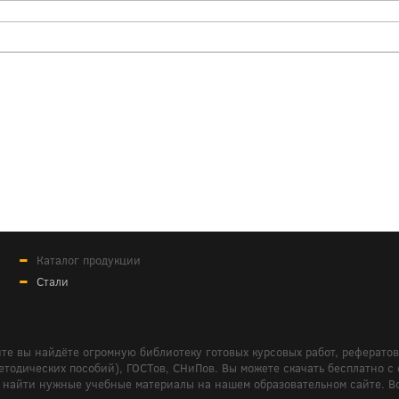
Каталог продукции
Стали
те вы найдёте огромную библиотеку готовых курсовых работ, реферато
дических пособий), ГОСТов, СНиПов. Вы можете скачать бесплатно с сайт
м вам найти нужные учебные материалы на нашем образовательном сайте. 