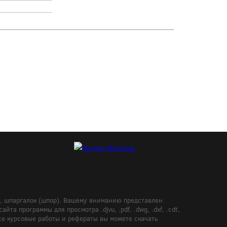
в, шпаргалок (шпор). Вашему вниманию представлен
а программы для просмотра .djvu, .pdf, .dwg, .dxf, .cdt,
Все курсовые работы и рефераты вы можете скачать