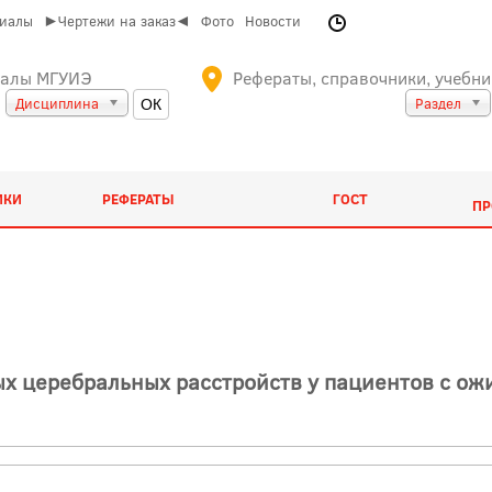
риалы
►Чертежи на заказ◄
Фото
Новости
иалы МГУИЭ
Рефераты, справочники, учебни
Дисциплина
Раздел
ИКИ
РЕФЕРАТЫ
ГОСТ
ПР
х церебральных расстройств у пациентов с ож