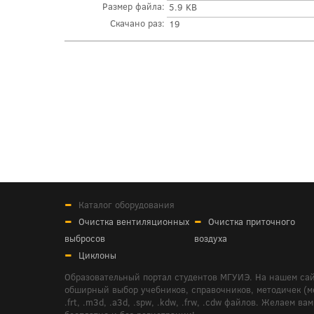
Размер файла:
5.9 KB
Скачано раз:
19
Каталог оборудования
Очистка вентиляционных
Очистка приточного
выбросов
воздуха
Циклоны
Образовательный портал студентов МГУИЭ. На нашем сай
обширный выбор учебников, справочников, методичек (мето
.frt, .m3d, .a3d, .spw, .kdw, .frw, .cdw файлов. Желае