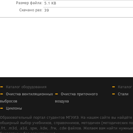
Размер файла:
5.1 KB
Скачано раз:
39
Каталог оборудования
Каталог
Очистка вентиляционных
Очистка приточного
Стали
выбросов
воздуха
Циклоны
Образовательный портал студентов МГУИЭ. На нашем сайте вы найдёте 
обширный выбор учебников, справочников, методичек (методических пособ
.frt, .m3d, .a3d, .spw, .kdw, .frw, .cdw файлов. Желаем вам найти ну