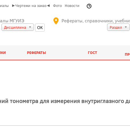
риалы
►Чертежи на заказ◄
Фото
Новости
иалы МГУИЭ
Рефераты, справочники, учебни
Дисциплина
Раздел
ИКИ
РЕФЕРАТЫ
ГОСТ
ПР
ий тонометра для измерения внутриглазного да