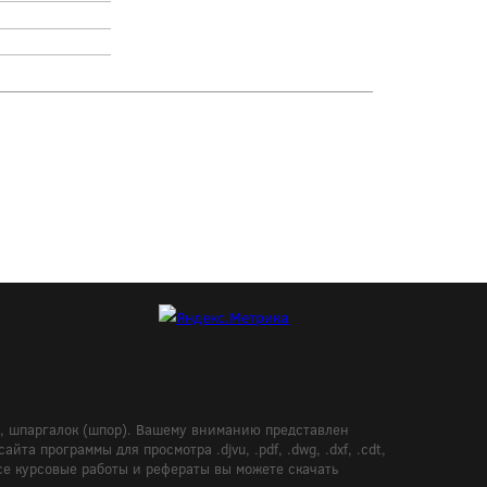
в, шпаргалок (шпор). Вашему вниманию представлен
а программы для просмотра .djvu, .pdf, .dwg, .dxf, .cdt,
Все курсовые работы и рефераты вы можете скачать