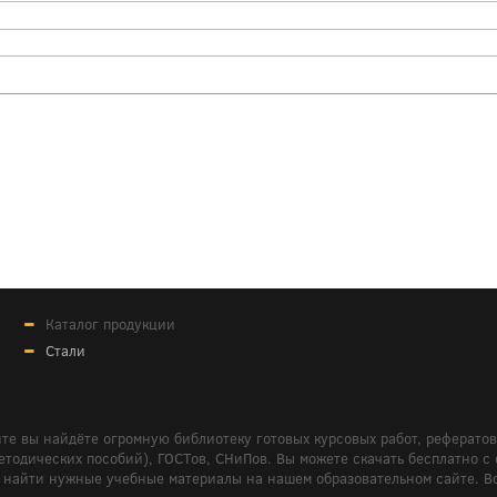
Каталог продукции
Стали
те вы найдёте огромную библиотеку готовых курсовых работ, реферато
дических пособий), ГОСТов, СНиПов. Вы можете скачать бесплатно с сайт
м вам найти нужные учебные материалы на нашем образовательном сайте. 