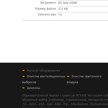
Загружено:
03 Sep 2009
Размер файла:
3.3 KB
Скачано раз:
13
Каталог оборудования
Очистка вентиляционных
Очистка приточного
выбросов
воздуха
Циклоны
Образовательный портал студентов МГУИЭ. На нашем сай
обширный выбор учебников, справочников, методичек (мето
.frt, .m3d, .a3d, .spw, .kdw, .frw, .cdw файлов. Желае