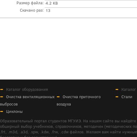
Размер файла:
4.2 KB
Скачано раз:
13
Каталог оборудования
Каталог
Очистка вентиляционных
Очистка приточного
Стали
выбросов
воздуха
Циклоны
Образовательный портал студентов МГУИЭ. На нашем сайте вы найдёте 
обширный выбор учебников, справочников, методичек (методических пособ
.frt, .m3d, .a3d, .spw, .kdw, .frw, .cdw файлов. Желаем вам найти ну