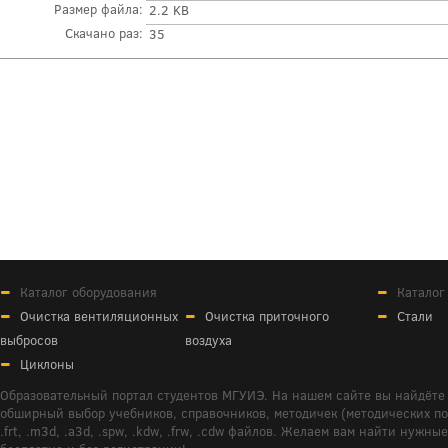
Размер файла:
2.2 KB
Скачано раз:
35
Каталог оборудования
Каталог
Очистка вентиляционных
Очистка приточного
Стали
выбросов
воздуха
Циклоны
Образовательный портал студентов МГУИЭ. На нашем сайте вы найдёте 
обширный выбор учебников, справочников, методичек (методических пособ
.frt, .m3d, .a3d, .spw, .kdw, .frw, .cdw файлов. Желаем вам найти ну