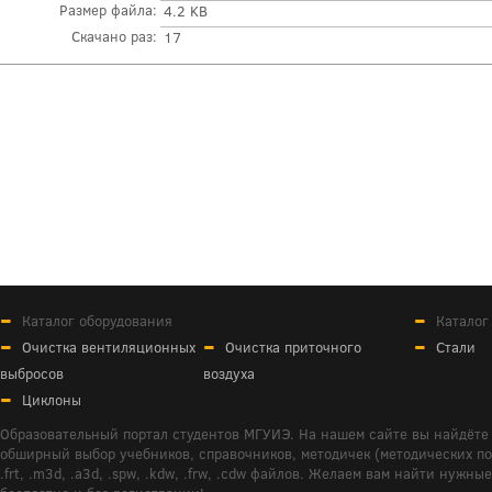
Размер файла:
4.2 KB
Скачано раз:
17
Каталог оборудования
Каталог
Очистка вентиляционных
Очистка приточного
Стали
выбросов
воздуха
Циклоны
Образовательный портал студентов МГУИЭ. На нашем сайте вы найдёте 
обширный выбор учебников, справочников, методичек (методических пособ
.frt, .m3d, .a3d, .spw, .kdw, .frw, .cdw файлов. Желаем вам найти ну