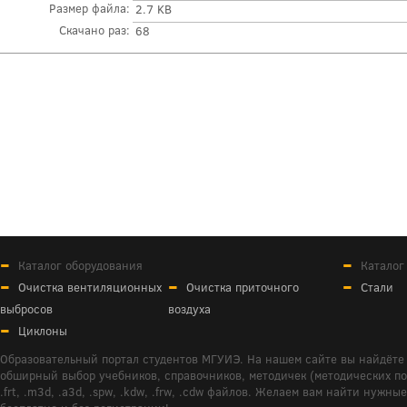
Размер файла:
2.7 KB
Скачано раз:
68
Каталог оборудования
Каталог
Очистка вентиляционных
Очистка приточного
Стали
выбросов
воздуха
Циклоны
Образовательный портал студентов МГУИЭ. На нашем сайте вы найдёте 
обширный выбор учебников, справочников, методичек (методических пособ
.frt, .m3d, .a3d, .spw, .kdw, .frw, .cdw файлов. Желаем вам найти ну