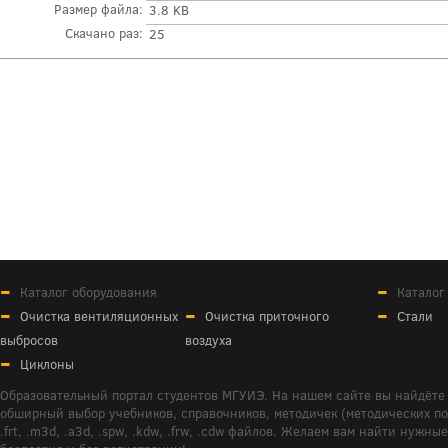
Размер файла:
3.8 KB
Скачано раз:
25
Каталог оборудования
Каталог
Очистка вентиляционных
Очистка приточного
Стали
выбросов
воздуха
Циклоны
Образовательный портал студентов МГУИЭ. На нашем сайте вы найдёте 
обширный выбор учебников, справочников, методичек (методических пособ
.frt, .m3d, .a3d, .spw, .kdw, .frw, .cdw файлов. Желаем вам найти ну