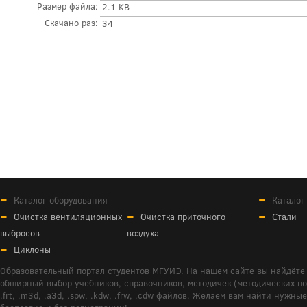
Размер файла:
2.1 KB
Скачано раз:
34
Каталог оборудования
Каталог
Очистка вентиляционных
Очистка приточного
Стали
выбросов
воздуха
Циклоны
Образовательный портал студентов МГУИЭ. На нашем сайте вы найдёте 
обширный выбор учебников, справочников, методичек (методических пособ
.frt, .m3d, .a3d, .spw, .kdw, .frw, .cdw файлов. Желаем вам найти ну