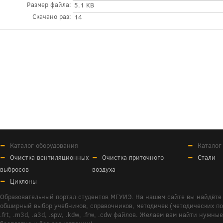
Размер файла:
5.1 KB
Скачано раз:
14
Каталог оборудования
Каталог
Очистка вентиляционных
Очистка приточного
Стали
выбросов
воздуха
Циклоны
Образовательный портал студентов МГУИЭ. На нашем сайте вы найдёте 
обширный выбор учебников, справочников, методичек (методических пособ
.frt, .m3d, .a3d, .spw, .kdw, .frw, .cdw файлов. Желаем вам найти ну