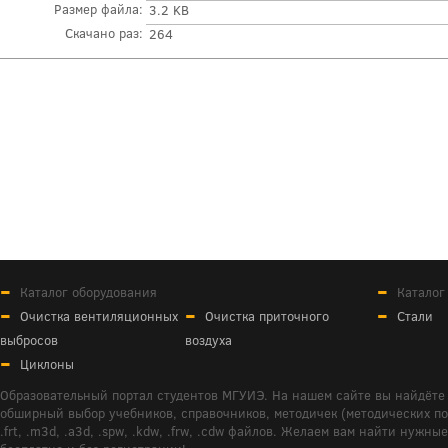
Размер файла:
3.2 KB
Скачано раз:
264
Каталог оборудования
Каталог
Очистка вентиляционных
Очистка приточного
Стали
выбросов
воздуха
Циклоны
Образовательный портал студентов МГУИЭ. На нашем сайте вы найдёте 
обширный выбор учебников, справочников, методичек (методических пособ
.frt, .m3d, .a3d, .spw, .kdw, .frw, .cdw файлов. Желаем вам найти ну