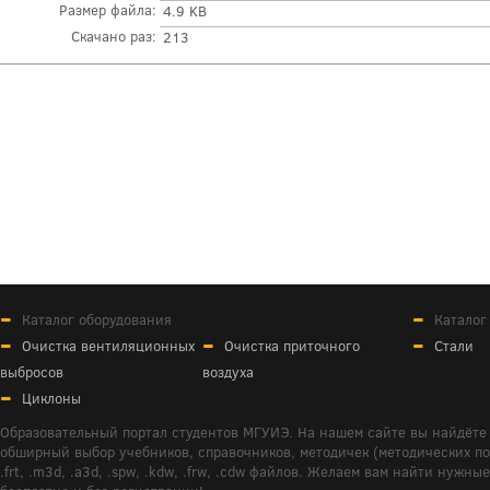
Размер файла:
4.9 KB
Скачано раз:
213
Каталог оборудования
Каталог
Очистка вентиляционных
Очистка приточного
Стали
выбросов
воздуха
Циклоны
Образовательный портал студентов МГУИЭ. На нашем сайте вы найдёте 
обширный выбор учебников, справочников, методичек (методических пособ
.frt, .m3d, .a3d, .spw, .kdw, .frw, .cdw файлов. Желаем вам найти ну