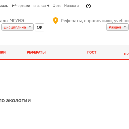
риалы
►Чертежи на заказ◄
Фото
Новости
иалы МГУИЭ
Рефераты, справочники, учебни
Дисциплина
Раздел
ИКИ
РЕФЕРАТЫ
ГОСТ
ПР
по экологии