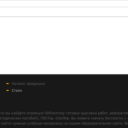
Каталог продукции
Стали
те вы найдёте огромную библиотеку готовых курсовых работ, реферато
дических пособий), ГОСТов, СНиПов. Вы можете скачать бесплатно с сайт
м вам найти нужные учебные материалы на нашем образовательном сайте. 