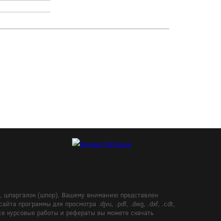
в, шпаргалок (шпор). Вашему вниманию представлен
а программы для просмотра .djvu, .pdf, .dwg, .dxf, .cdt,
Все курсовые работы и рефераты вы можете скачать