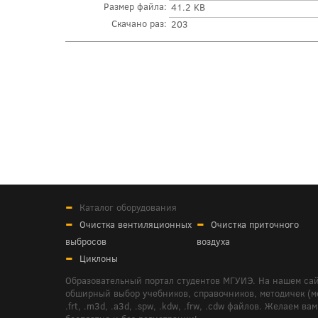
Размер файла:
41.2 KB
Скачано раз:
203
Каталог оборудования
Очистка вентиляционных
Очистка приточного
выбросов
воздуха
Циклоны
Образовательный портал студентов МГУИЭ. На нашем сай
обширный выбор учебников, справочников, методичек (мето
.frt, .m3d, .a3d, .spw, .kdw, .frw, .cdw файлов. Желае