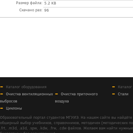
Размер файла:
5.2 KB
Скачано раз:
96
Каталог оборудования
Каталог
Очистка вентиляционных
Очистка приточного
Стали
выбросов
воздуха
Циклоны
Образовательный портал студентов МГУИЭ. На нашем сайте вы найдёте 
обширный выбор учебников, справочников, методичек (методических пособ
.frt, .m3d, .a3d, .spw, .kdw, .frw, .cdw файлов. Желаем вам найти ну