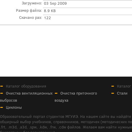
Загружено:
03 Sep 2009
Размер файла:
8.9 KB
Скачано раз:
122
Каталог оборудования
Каталог
Очистка вентиляционных
Очистка приточного
Стали
выбросов
воздуха
Циклоны
Образовательный портал студентов МГУИЭ. На нашем сайте вы найдёте 
обширный выбор учебников, справочников, методичек (методических пособ
.frt, .m3d, .a3d, .spw, .kdw, .frw, .cdw файлов. Желаем вам найти ну