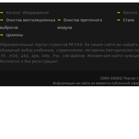
Каталог оборудования
Каталог
Очистка вентиляционных
Очистка приточного
Стали
выбросов
воздуха
Циклоны
Образовательный портал студентов МГУИЭ. На нашем сайте вы найдёте 
обширный выбор учебников, справочников, методичек (методических пособ
.frt, .m3d, .a3d, .spw, .kdw, .frw, .cdw файлов. Желаем вам найти ну
бесплатно и без регистрации!
2004-2026© Портал с
Информация на сайте не является публичной офер