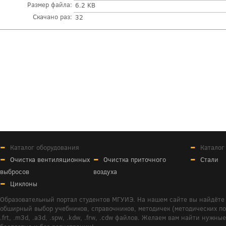
Размер файла:
6.2 KB
Скачано раз:
32
Каталог оборудования
Каталог
Очистка вентиляционных
Очистка приточного
Стали
выбросов
воздуха
Циклоны
Образовательный портал студентов МГУИЭ. На нашем сайте вы найдёте 
обширный выбор учебников, справочников, методичек (методических пособ
.frt, .m3d, .a3d, .spw, .kdw, .frw, .cdw файлов. Желаем вам найти ну