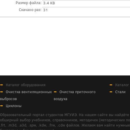
Размер файла:
3.4 KB
Скачано раз:
31
Каталог оборудования
Каталог
Очистка вентиляционных
Очистка приточного
Стали
выбросов
воздуха
Циклоны
Образовательный портал студентов МГУИЭ. На нашем сайте вы найдёте 
обширный выбор учебников, справочников, методичек (методических пособ
.frt, .m3d, .a3d, .spw, .kdw, .frw, .cdw файлов. Желаем вам найти ну