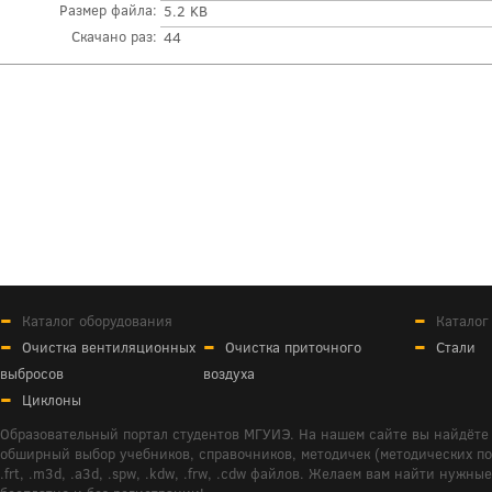
Размер файла:
5.2 KB
Скачано раз:
44
Каталог оборудования
Каталог
Очистка вентиляционных
Очистка приточного
Стали
выбросов
воздуха
Циклоны
Образовательный портал студентов МГУИЭ. На нашем сайте вы найдёте 
обширный выбор учебников, справочников, методичек (методических пособ
.frt, .m3d, .a3d, .spw, .kdw, .frw, .cdw файлов. Желаем вам найти ну