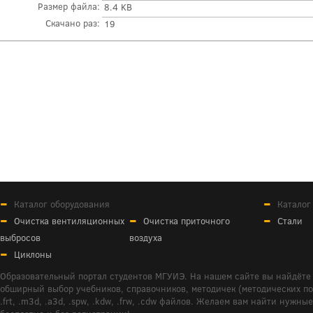
Размер файла:
8.4 KB
Скачано раз:
19
Каталог оборудования
Каталог
Очистка вентиляционных
Очистка приточного
Стали
выбросов
воздуха
Циклоны
Образовательный портал студентов МГУИЭ. На нашем сайте вы найдёте 
обширный выбор учебников, справочников, методичек (методических пособ
.frt, .m3d, .a3d, .spw, .kdw, .frw, .cdw файлов. Желаем вам найти ну