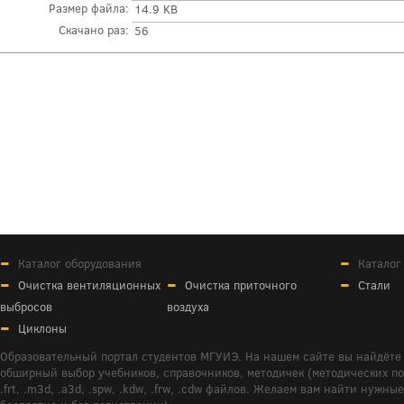
Размер файла:
14.9 KB
Скачано раз:
56
Каталог оборудования
Каталог
Очистка вентиляционных
Очистка приточного
Стали
выбросов
воздуха
Циклоны
Образовательный портал студентов МГУИЭ. На нашем сайте вы найдёте 
обширный выбор учебников, справочников, методичек (методических пособ
.frt, .m3d, .a3d, .spw, .kdw, .frw, .cdw файлов. Желаем вам найти ну