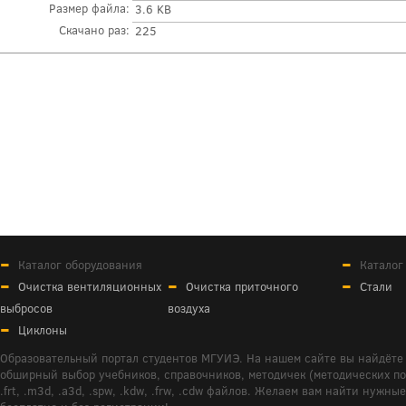
Размер файла:
3.6 KB
Скачано раз:
225
Каталог оборудования
Каталог
Очистка вентиляционных
Очистка приточного
Стали
выбросов
воздуха
Циклоны
Образовательный портал студентов МГУИЭ. На нашем сайте вы найдёте 
обширный выбор учебников, справочников, методичек (методических пособ
.frt, .m3d, .a3d, .spw, .kdw, .frw, .cdw файлов. Желаем вам найти ну