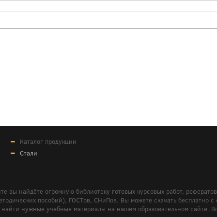
Каталог продукции
Стали
те вы найдёте огромную библиотеку готовых курсовых работ, реферато
дических пособий), ГОСТов, СНиПов. Вы можете скачать бесплатно с сайт
м вам найти нужные учебные материалы на нашем образовательном сайте. 