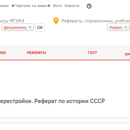
риалы
►Чертежи на заказ◄
Фото
Новости
иалы МГУИЭ
Рефераты, справочники, учебни
Дисциплина
Раздел
ИКИ
РЕФЕРАТЫ
ГОСТ
ПР
ерестройки. Реферат по истории СССР