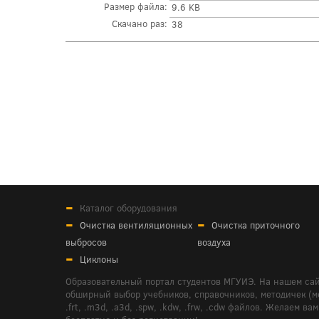
Размер файла:
9.6 KB
Скачано раз:
38
Каталог оборудования
Очистка вентиляционных
Очистка приточного
выбросов
воздуха
Циклоны
Образовательный портал студентов МГУИЭ. На нашем сай
обширный выбор учебников, справочников, методичек (мето
.frt, .m3d, .a3d, .spw, .kdw, .frw, .cdw файлов. Желае