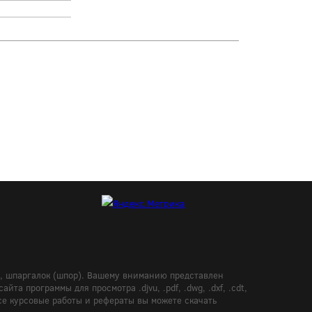
в, шпаргалок (шпор). Вашему вниманию представлен
а программы для просмотра .djvu, .pdf, .dwg, .dxf, .cdt,
Все курсовые работы и рефераты вы можете скачать