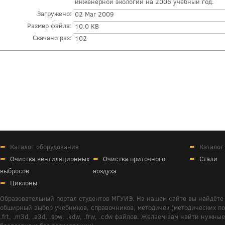
инженерной экологии на 2006 учебный год.
Загружено:
02 Mar 2009
Размер файла:
10.0 KB
Скачано раз:
102
Каталог оборудования
Каталог
Очистка вентиляционных
Очистка приточного
Стали
выбросов
воздуха
Циклоны
Образовательный портал студентов МГУИЭ. На нашем сайте вы найдёте 
обширный выбор учебников, справочников, методичек (методических пособ
.frt, .m3d, .a3d, .spw, .kdw, .frw, .cdw файлов. Желаем вам найти ну