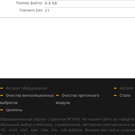
Размер файла:
9.8 KB
Скачано раз:
21
Каталог оборудования
Каталог
Очистка вентиляционных
Очистка приточного
Стали
выбросов
воздуха
Циклоны
Образовательный портал студентов МГУИЭ. На нашем сайте вы найдёте 
обширный выбор учебников, справочников, методичек (методических пособ
.frt, .m3d, .a3d, .spw, .kdw, .frw, .cdw файлов. Желаем вам найти ну