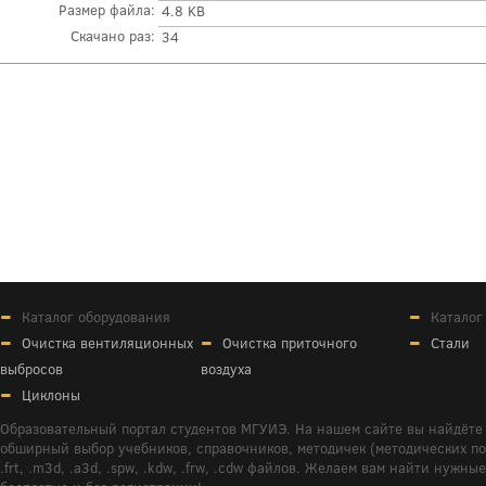
Размер файла:
4.8 KB
Скачано раз:
34
Каталог оборудования
Каталог
Очистка вентиляционных
Очистка приточного
Стали
выбросов
воздуха
Циклоны
Образовательный портал студентов МГУИЭ. На нашем сайте вы найдёте 
обширный выбор учебников, справочников, методичек (методических пособ
.frt, .m3d, .a3d, .spw, .kdw, .frw, .cdw файлов. Желаем вам найти ну