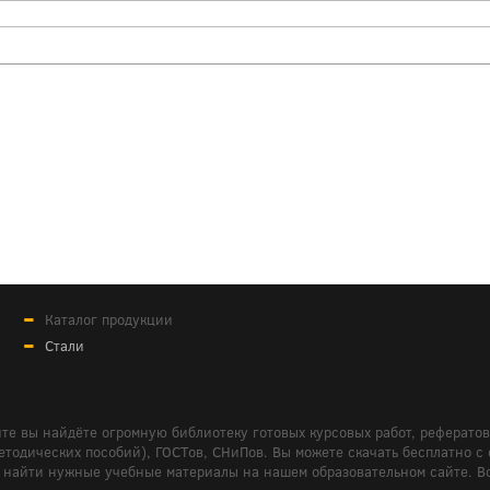
Каталог продукции
Стали
те вы найдёте огромную библиотеку готовых курсовых работ, реферато
дических пособий), ГОСТов, СНиПов. Вы можете скачать бесплатно с сайт
м вам найти нужные учебные материалы на нашем образовательном сайте. 