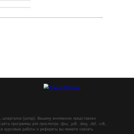
в, шпаргалок (шпор). Вашему вниманию представлен
а программы для просмотра .djvu, .pdf, .dwg, .dxf, .cdt,
Все курсовые работы и рефераты вы можете скачать