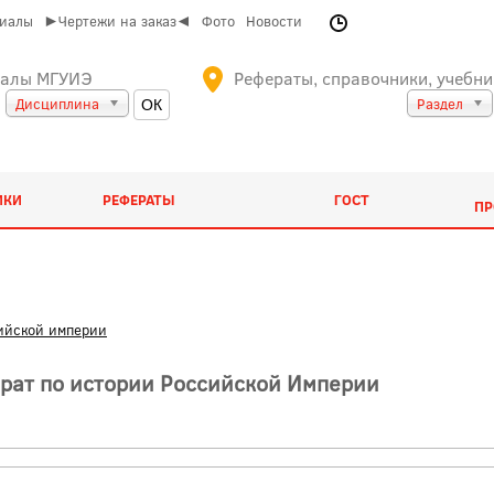
риалы
►Чертежи на заказ◄
Фото
Новости
иалы МГУИЭ
Рефераты, справочники, учебни
Дисциплина
Раздел
ИКИ
РЕФЕРАТЫ
ГОСТ
ПР
ийской империи
ерат по истории Российской Империи