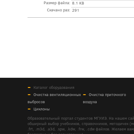
Размер файла:
8.1 KB
Скачано раз:
291
Каталог оборудования
Очистка вентиляционных
Очистка приточного
выбросов
воздуха
Циклоны
Образовательный портал студентов МГУИЭ. На нашем сай
обширный выбор учебников, справочников, методичек (мето
.frt, .m3d, .a3d, .spw, .kdw, .frw, .cdw файлов. Желае