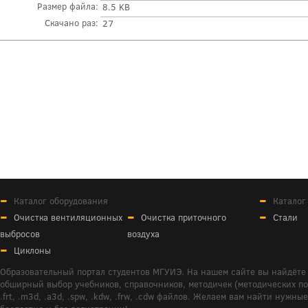
Размер файла:
8.5 KB
Скачано раз:
27
Каталог оборудования
Каталог
Очистка вентиляционных
Очистка приточного
Стали
выбросов
воздуха
Циклоны
Образовательный портал студентов МГУИЭ. На нашем сайте вы найдёте 
обширный выбор учебников, справочников, методичек (методических пособ
.frt, .m3d, .a3d, .spw, .kdw, .frw, .cdw файлов. Желаем вам найти ну