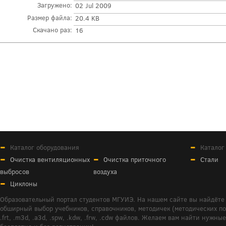
Загружено:
02 Jul 2009
Размер файла:
20.4 KB
Скачано раз:
16
Каталог оборудования
Каталог
Очистка вентиляционных
Очистка приточного
Стали
выбросов
воздуха
Циклоны
Образовательный портал студентов МГУИЭ. На нашем сайте вы найдёте 
обширный выбор учебников, справочников, методичек (методических пособ
.frt, .m3d, .a3d, .spw, .kdw, .frw, .cdw файлов. Желаем вам найти ну