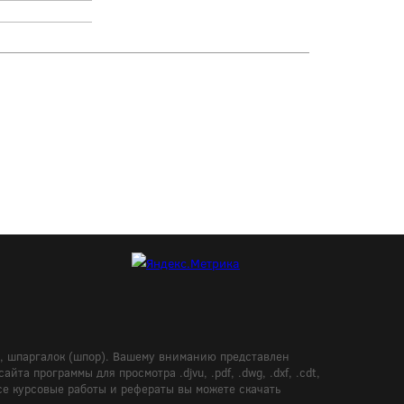
в, шпаргалок (шпор). Вашему вниманию представлен
а программы для просмотра .djvu, .pdf, .dwg, .dxf, .cdt,
Все курсовые работы и рефераты вы можете скачать