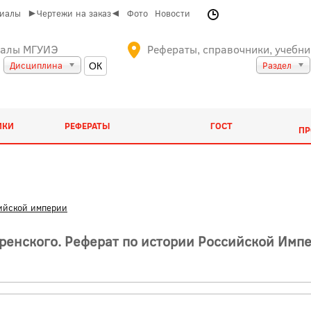
риалы
►Чертежи на заказ◄
Фото
Новости
иалы МГУИЭ
Рефераты, справочники, учебни
Дисциплина
Раздел
ИКИ
РЕФЕРАТЫ
ГОСТ
ПР
ийской империи
ренского. Реферат по истории Российской Имп