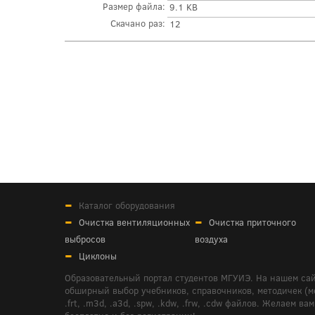
Размер файла:
9.1 KB
Скачано раз:
12
Каталог оборудования
Очистка вентиляционных
Очистка приточного
выбросов
воздуха
Циклоны
Образовательный портал студентов МГУИЭ. На нашем сай
обширный выбор учебников, справочников, методичек (мето
.frt, .m3d, .a3d, .spw, .kdw, .frw, .cdw файлов. Желае