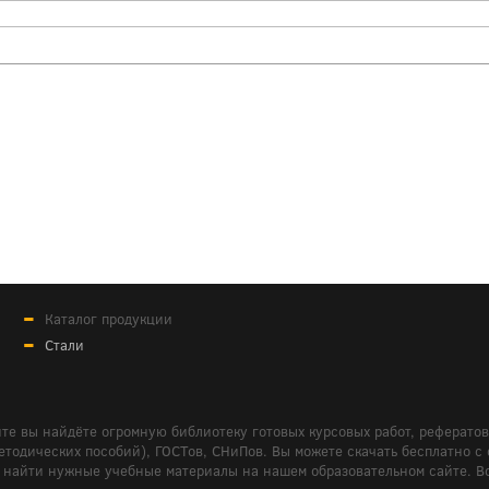
Каталог продукции
Стали
те вы найдёте огромную библиотеку готовых курсовых работ, реферато
дических пособий), ГОСТов, СНиПов. Вы можете скачать бесплатно с сайт
м вам найти нужные учебные материалы на нашем образовательном сайте. 