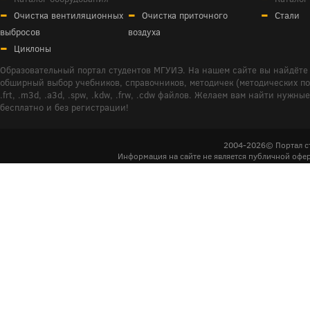
Очистка вентиляционных
Очистка приточного
Стали
выбросов
воздуха
Циклоны
Образовательный портал студентов МГУИЭ. На нашем сайте вы найдёте 
обширный выбор учебников, справочников, методичек (методических пособ
.frt, .m3d, .a3d, .spw, .kdw, .frw, .cdw файлов. Желаем вам найти ну
бесплатно и без регистрации!
2004-2026© Портал с
Информация на сайте не является публичной офер