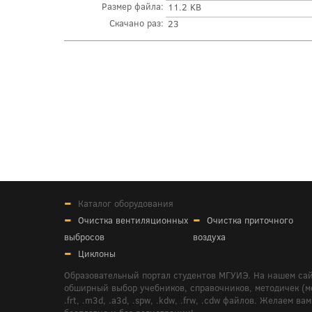
Размер файла:
11.2 KB
Скачано раз:
23
Каталог оборудования
Очистка вентиляционных
Очистка приточного
выбросов
воздуха
Циклоны
Образовательный портал студентов МГУИЭ. На нашем сай
обширный выбор учебников, справочников, методичек (мето
.frt, .m3d, .a3d, .spw, .kdw, .frw, .cdw файлов. Желае