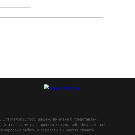
в, шпаргалок (шпор). Вашему вниманию представлен
а программы для просмотра .djvu, .pdf, .dwg, .dxf, .cdt,
Все курсовые работы и рефераты вы можете скачать