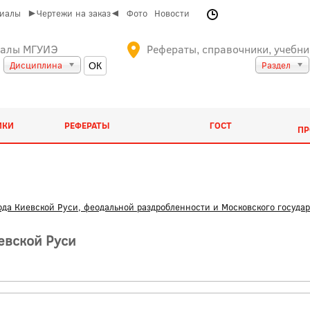
риалы
►Чертежи на заказ◄
Фото
Новости
иалы МГУИЭ
Рефераты, справочники, учебни
Дисциплина
Раздел
ИКИ
РЕФЕРАТЫ
ГОСТ
ПР
ода Киевской Руси, феодальной раздробленности и Московского государ
евской Руси