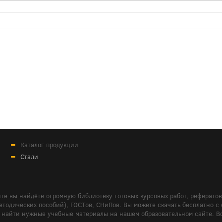
Каталог продукции
Стали
те вы найдёте огромную библиотеку готовых курсовых работ, реферато
дических пособий), ГОСТов, СНиПов. Вы можете скачать бесплатно с сайт
м вам найти нужные учебные материалы на нашем образовательном сайте. 