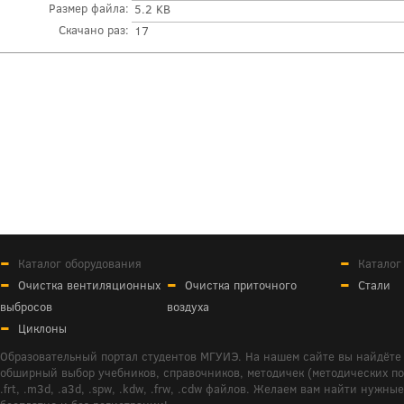
Размер файла:
5.2 KB
Скачано раз:
17
Каталог оборудования
Каталог
Очистка вентиляционных
Очистка приточного
Стали
выбросов
воздуха
Циклоны
Образовательный портал студентов МГУИЭ. На нашем сайте вы найдёте 
обширный выбор учебников, справочников, методичек (методических пособ
.frt, .m3d, .a3d, .spw, .kdw, .frw, .cdw файлов. Желаем вам найти ну