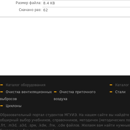
Размер файла:
8.4 KB
Скачано раз:
62
Каталог оборудования
Каталог
Очистка вентиляционных
Очистка приточного
Стали
выбросов
воздуха
Циклоны
Образовательный портал студентов МГУИЭ. На нашем сайте вы найдёте 
обширный выбор учебников, справочников, методичек (методических пособ
.frt, .m3d, .a3d, .spw, .kdw, .frw, .cdw файлов. Желаем вам найти ну