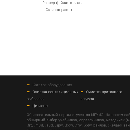
Размер файла:
8.6 KB
Скачано раз:
33
Каталог оборудования
Очистка вентиляционных
Очистка приточного
выбросов
воздуха
Циклоны
Образовательный портал студентов МГУИЭ. На нашем сай
обширный выбор учебников, справочников, методичек (мето
.frt, .m3d, .a3d, .spw, .kdw, .frw, .cdw файлов. Желае