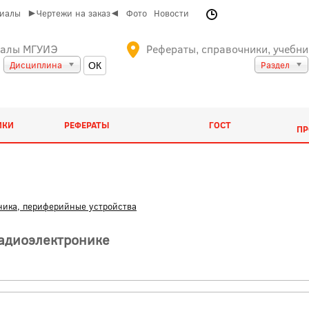
риалы
►Чертежи на заказ◄
Фото
Новости
иалы МГУИЭ
Рефераты, справочники, учебни
Дисциплина
Раздел
ИКИ
РЕФЕРАТЫ
ГОСТ
ПР
ника, периферийные устройства
радиоэлектронике