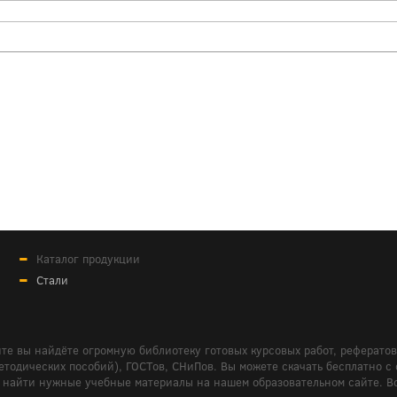
Каталог продукции
Стали
те вы найдёте огромную библиотеку готовых курсовых работ, реферато
дических пособий), ГОСТов, СНиПов. Вы можете скачать бесплатно с сайт
м вам найти нужные учебные материалы на нашем образовательном сайте. 