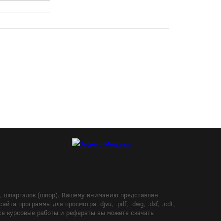
в, шпаргалок (шпор). Вашему вниманию представлен
а программы для просмотра .djvu, .pdf, .dwg, .dxf, .cdt,
Все курсовые работы и рефераты вы можете скачать