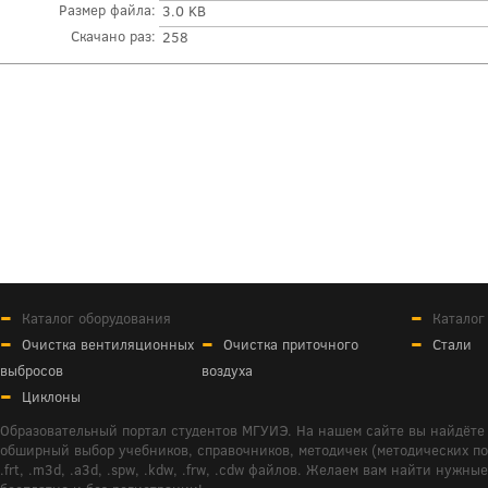
Размер файла:
3.0 KB
Скачано раз:
258
Каталог оборудования
Каталог
Очистка вентиляционных
Очистка приточного
Стали
выбросов
воздуха
Циклоны
Образовательный портал студентов МГУИЭ. На нашем сайте вы найдёте 
обширный выбор учебников, справочников, методичек (методических пособ
.frt, .m3d, .a3d, .spw, .kdw, .frw, .cdw файлов. Желаем вам найти ну