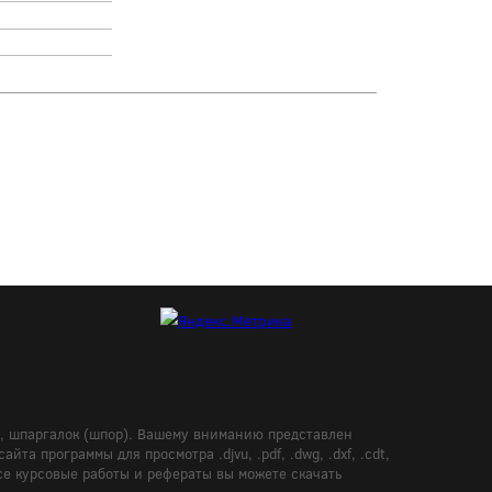
в, шпаргалок (шпор). Вашему вниманию представлен
а программы для просмотра .djvu, .pdf, .dwg, .dxf, .cdt,
Все курсовые работы и рефераты вы можете скачать