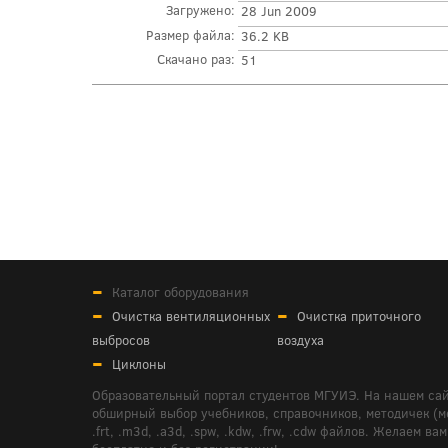
Загружено:
28 Jun 2009
Размер файла:
36.2 KB
Скачано раз:
51
Каталог оборудования
Очистка вентиляционных
Очистка приточного
выбросов
воздуха
Циклоны
Образовательный портал студентов МГУИЭ. На нашем сай
обширный выбор учебников, справочников, методичек (мето
.frt, .m3d, .a3d, .spw, .kdw, .frw, .cdw файлов. Желае