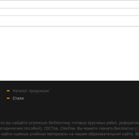
Каталог продукции
Стали
те вы найдёте огромную библиотеку готовых курсовых работ, реферато
дических пособий), ГОСТов, СНиПов. Вы можете скачать бесплатно с сайт
м вам найти нужные учебные материалы на нашем образовательном сайте. 