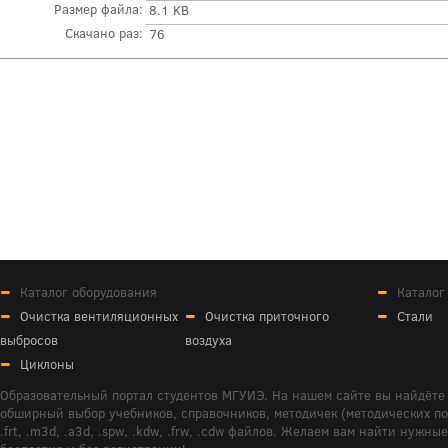
Размер файла:
8.1 KB
Скачано раз:
76
Каталог оборудования
Каталог
Очистка вентиляционных
Очистка приточного
Стали
выбросов
воздуха
Циклоны
Образовательный портал студентов МГУИЭ. На нашем сайте вы найдёте 
обширный выбор учебников, справочников, методичек (методических пособ
.frt, .m3d, .a3d, .spw, .kdw, .frw, .cdw файлов. Желаем вам найти ну