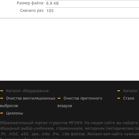
Размер файла:
6.8 KB
Скачано раз:
105
Каталог оборудования
Каталог
Очистка вентиляционных
Очистка приточного
Стали
выбросов
воздуха
Циклоны
Образовательный портал студентов МГУИЭ. На нашем сайте вы найдёте 
обширный выбор учебников, справочников, методичек (методических пособ
.frt, .m3d, .a3d, .spw, .kdw, .frw, .cdw файлов. Желаем вам найти ну