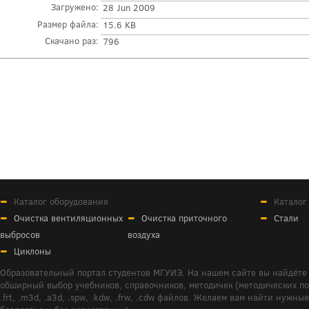
Загружено:
28 Jun 2009
Размер файла:
15.6 KB
Скачано раз:
796
Каталог оборудования
Каталог
Очистка вентиляционных
Очистка приточного
Стали
выбросов
воздуха
Циклоны
Образовательный портал студентов МГУИЭ. На нашем сайте вы найдёте 
обширный выбор учебников, справочников, методичек (методических пособ
.frt, .m3d, .a3d, .spw, .kdw, .frw, .cdw файлов. Желаем вам найти ну