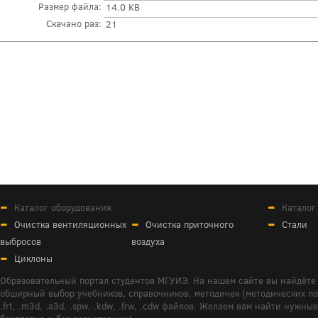
Размер файла:
14.0 KB
Скачано раз:
21
Каталог оборудования
Каталог
Очистка вентиляционных
Очистка приточного
Стали
выбросов
воздуха
Циклоны
Образовательный портал студентов МГУИЭ. На нашем сайте вы найдёте 
обширный выбор учебников, справочников, методичек (методических пособ
.frt, .m3d, .a3d, .spw, .kdw, .frw, .cdw файлов. Желаем вам найти ну