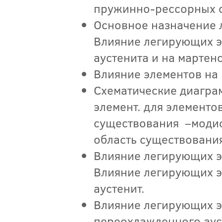
пружинно-рессорных с
Основное назначение 
Влияние легирующих э
аустенита и на марте
Влияние элементов на
Схематические диагра
элемент. для элемент
существования –модиф
область существован
Влияние легирующих э
Влияние легирующих э
аустенит.
Влияние легирующих 
переохлажденного аус