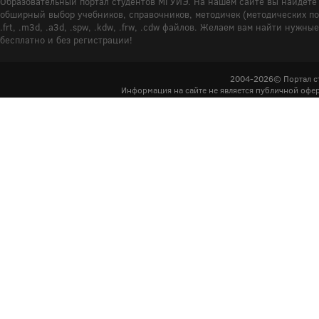
Образовательный портал студентов МГУИЭ. На нашем сайте вы найдёте 
обширный выбор учебников, справочников, методичек (методических пособ
.frt, .m3d, .a3d, .spw, .kdw, .frw, .cdw файлов. Желаем вам найти ну
бесплатно и без регистрации!
2004-2026© Портал с
Информация на сайте не является публичной офер