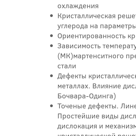
охлаждения
Кристаллическая реше
углерода на параметр
Ориентированность кр
Зависимость температу
(МК)мартенситного пр
стали
Дефекты кристаллическ
металлах. Влияние дис
Бочвара-Одинга)
Точеные дефекты. Лин
Простейшие виды дисл
дислокация и механиз
кристаллической реше