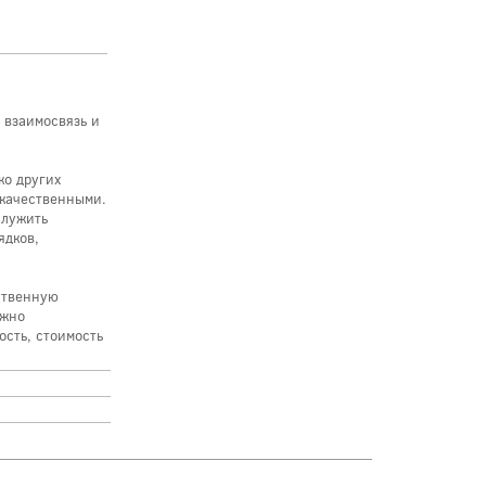
 взаимосвязь и
ко других
 качественными.
служить
ядков,
ственную
ожно
ость, стоимость