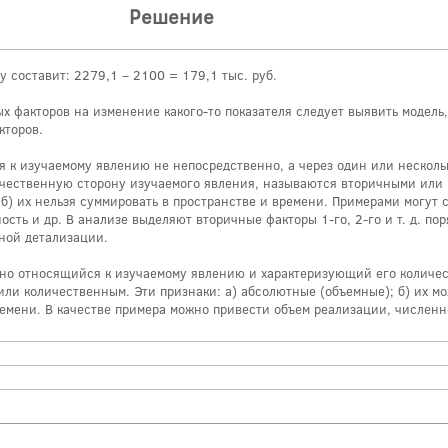
Решение
у составит: 2279,1 – 2100 = 179,1 тыс. руб.
 факторов на изменение какого-то показателя следует выявить модель,
кторов.
я к изучаемому явлению не непосредственно, а через один или несколь
ачественную сторону изучаемого явления, называются вторичными или
 б) их нельзя суммировать в пространстве и времени. Примерами могут 
сть и др. В анализе выделяют вторичные факторы 1-го, 2-го и т. д. пор
ной детализации.
нно относящийся к изучаемому явлению и характеризующий его количе
или количественным. Эти признаки: а) абсолютные (объемные); б) их м
ремени. В качестве примера можно привести объем реализации, численн