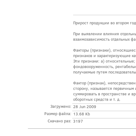
Прирост продукции во втором год
При выявлении влияния отдельных
взаимозависимость отдельных фа
Факторы (признаки), относящиес
признаков и характеризующие к
Эти признаки: а) относительные;
фондовооруженность, рентабельно
получаемые путем последователь
Фактор (признак), непосредстве
сторону, называется первичным 
суммировать в пространстве и в
оборотных средств и т. д.
Загружено:
28 Jun 2009
Размер файла:
13.68 Kb
Скачано раз:
3197